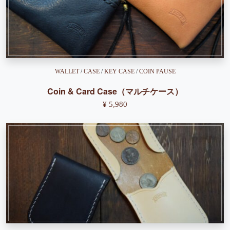
WALLET
/
CASE
/
KEY CASE
/
COIN PAUSE
Coin & Card Case（マルチケース）
¥ 5,980